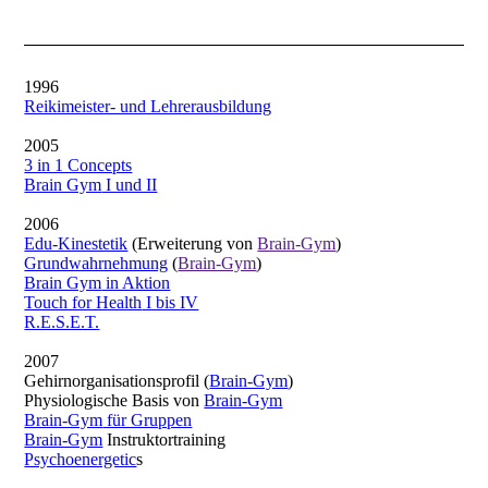
1996
Reikimeister- und Lehrerausbildung
2005
3 in 1 Concepts
Brain Gym
I und II
2006
Edu-Kinestetik
(Erweiterung von
Brain-Gym
)
Grundwahrnehmung
(
Brain-Gym
)
Brain Gym
in Aktion
Touch for Health
I bis IV
R.E.S.E.T.
2007
Gehirnorganisationsprofil (
Brain-Gym
)
Physiologische Basis von
Brain-Gym
Brain-Gym
für Gruppen
Brain-Gym
Instruktortraining
Psychoenergetic
s