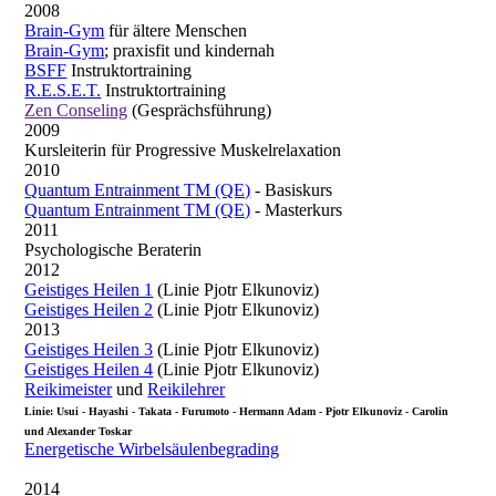
2008
Brain-Gym
für ältere Menschen
Brain-Gym
; praxisfit und kindernah
BSFF
Instruktortraining
R.E.S.E.T.
Instruktortraining
Zen Conseling
(Gesprächsführung)
2009
Kursleiterin für Progressive Muskelrelaxation
2010
Quantum Entrainment TM (QE)
- Basiskurs
Quantum Entrainment TM (QE)
- Masterkurs
2011
Psychologische Beraterin
2012
Geistiges Heilen 1
(Linie Pjotr Elkunoviz)
Geistiges Heilen 2
(Linie Pjotr Elkunoviz)
2013
Geistiges Heilen 3
(Linie Pjotr Elkunoviz)
Geistiges Heilen 4
(Linie Pjotr Elkunoviz)
Reikimeister
und
Reikilehrer
Linie: Usui - Hayashi - Takata - Furumoto - Hermann Adam - Pjotr Elkunoviz - Carolin
und Alexander Toskar
Energetische Wirbelsäulenbegrading
2014