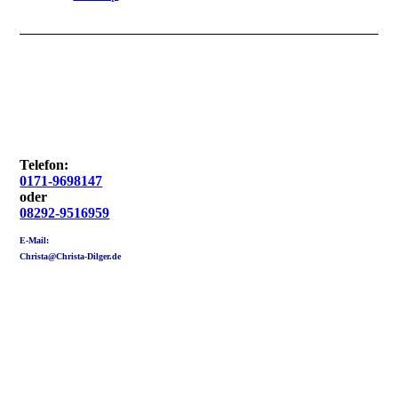
Telefon:
0171-9698147
oder
08292-9516959
E-Mail:
Christa@Christa-Dilger.de