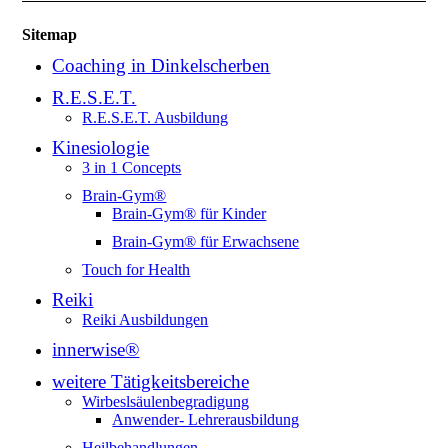
Sitemap
Coaching in Dinkelscherben
R.E.S.E.T.
R.E.S.E.T. Ausbildung
Kinesiologie
3 in 1 Concepts
Brain-Gym®
Brain-Gym® für Kinder
Brain-Gym® für Erwachsene
Touch for Health
Reiki
Reiki Ausbildungen
innerwise®
weitere Tätigkeitsbereiche
Wirbeslsäulenbegradigung
Anwender- Lehrerausbildung
Heilbehandlungen